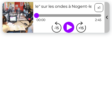
Le "vivre ensemble" sur les ondes à Nogent-le-Rotrou
x1
00:00
2:45