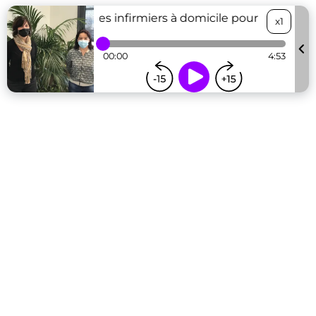
La CPAM envoie des infirmiers à domicile pour mieux res
x1
00:00
4:53